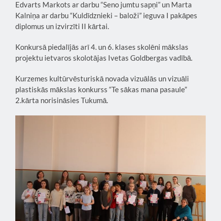
Edvarts Markots ar darbu “Seno jumtu sapņi” un Marta
Kalniņa ar darbu “Kuldīdznieki – baloži” ieguva I pakāpes
diplomus un izvirzīti II kārtai.
Konkursā piedalījās arī 4. un 6. klases skolēni mākslas
projektu ietvaros skolotājas Ivetas Goldbergas vadībā.
Kurzemes kultūrvēsturiskā novada vizuālās un vizuāli
plastiskās mākslas konkurss “Te sākas mana pasaule”
2.kārta norisināsies Tukumā.