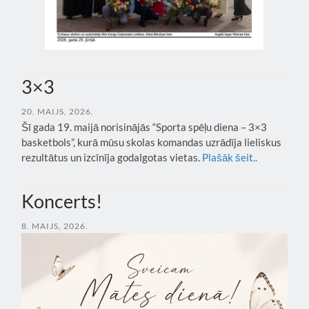
3×3
20. MAIJS, 2026.
Šī gada 19. maijā norisinājās “Sporta spēļu diena – 3×3
basketbols”, kurā mūsu skolas komandas uzrādīja lieliskus
rezultātus un izcīnīja godalgotas vietas.
Plašāk šeit..
Koncerts!
8. MAIJS, 2026.