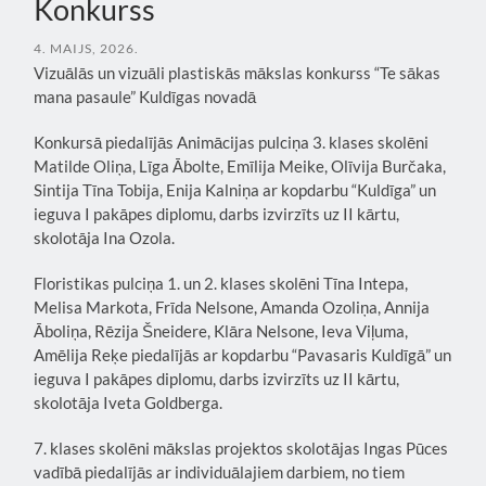
Konkurss
4. MAIJS, 2026.
Vizuālās un vizuāli plastiskās mākslas konkurss “Te sākas
mana pasaule” Kuldīgas novadā
Konkursā piedalījās Animācijas pulciņa 3. klases skolēni
Matilde Oliņa, Līga Ābolte, Emīlija Meike, Olīvija Burčaka,
Sintija Tīna Tobija, Enija Kalniņa ar kopdarbu “Kuldīga” un
ieguva I pakāpes diplomu, darbs izvirzīts uz II kārtu,
skolotāja Ina Ozola.
Floristikas pulciņa 1. un 2. klases skolēni Tīna Intepa,
Melisa Markota, Frīda Nelsone, Amanda Ozoliņa, Annija
Āboliņa, Rēzija Šneidere, Klāra Nelsone, Ieva Viļuma,
Amēlija Reķe piedalījās ar kopdarbu “Pavasaris Kuldīgā” un
ieguva I pakāpes diplomu, darbs izvirzīts uz II kārtu,
skolotāja Iveta Goldberga.
7. klases skolēni mākslas projektos skolotājas Ingas Pūces
vadībā piedalījās ar individuālajiem darbiem, no tiem