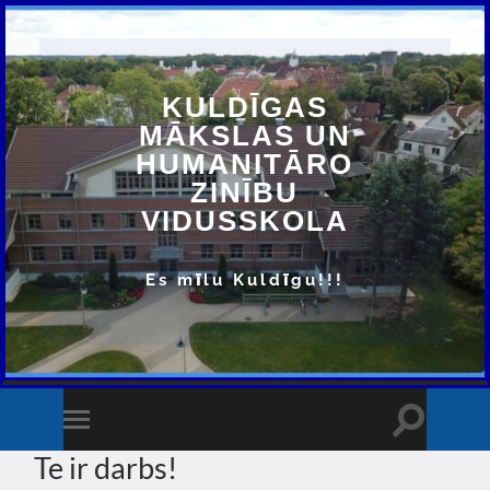
KULDĪGAS
MĀKSLAS UN
HUMANITĀRO
ZINĪBU
VIDUSSKOLA
Es mīlu Kuldīgu!!!
Toggle
Toggle
search
mobile
Te ir darbs!
field
menu