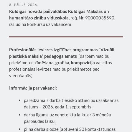
8. JŪLIJS, 2026.
Kuldīgas novada pašvaldības Kuldīgas Mākslas un
humanitāro zinību vidusskola,
reģ. Nr. 90000035590,
izsludina konkursu uz vakancēm
Profesionālās ievirzes izglītības programmas “Vizuāli
plastiskā māksla” pedagoga amatu
(darbam mācību
priekšmetos
zīmēšana, grafika, kompozīcija
vai citos
profesionālās ievirzes mācību priekšmetos pēc
vienošanās)
Informācija par vakanci:
paredzamais darba tiesisko attiecību uzsākšanas
datums – 2026. gada 1. septembris;
darba līgums uz nenoteiktu laiku ar 3 mēnešu
pārbaudes laiku;
pilna darba slodze (aptuveni 30 kontaktstundas