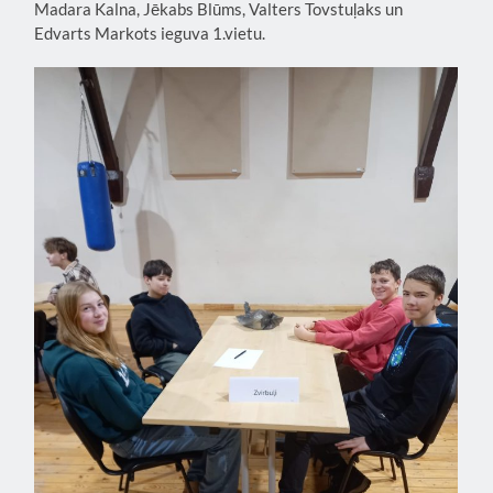
Madara Kalna, Jēkabs Blūms, Valters Tovstuļaks un
Edvarts Markots ieguva 1.vietu.