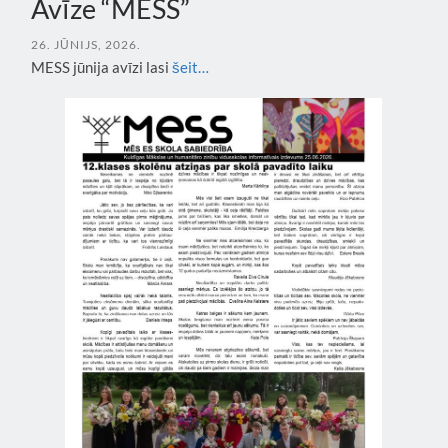
Avīze “MESS”
26. JŪNIJS, 2026.
MESS jūnija avīzi lasi
šeit…