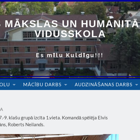
 MĀKSLAS UN HUMANITĀ
VIDUSSKOLA
Es mīlu Kuldīgu!!!
KOLU
MĀCĪBU DARBS
AUDZINĀŠANAS DARBS
GA
-9. klašu grupā izcīta 1.vieta. Komandā spēlēja Elvis
ns, Roberts Neilands.