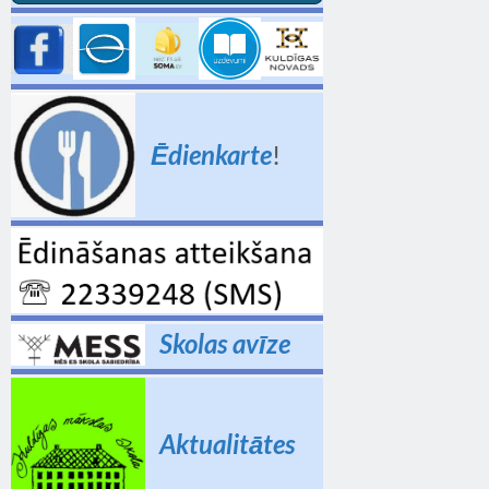
Ēdienkarte
!
Skolas avīze
Aktualitātes