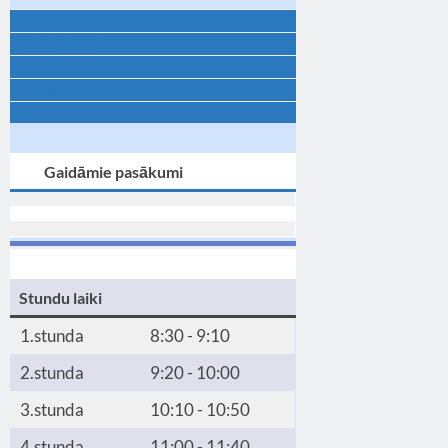
Te ir darbs!
Avīze “MESS”
3×3
Koncerts!
Konkurss
Gaidāmie pasākumi
Stundu laiki
1.stunda
8:30 - 9:10
2.stunda
9:20 - 10:00
3.stunda
10:10 - 10:50
4.stunda
11:00 - 11:40