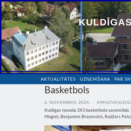
KULDĪGAS
AKTUALITĀTES
UZŅEMŠANA
PAR S
Basketbols
6. NOVEMBRIS, 2024.
/
KMHZVKULDI
Kuldīgas novada 3X3 basketbola sacensībās 7.
Megnis, Benjamins Brazovskis, Rodžers Palsā