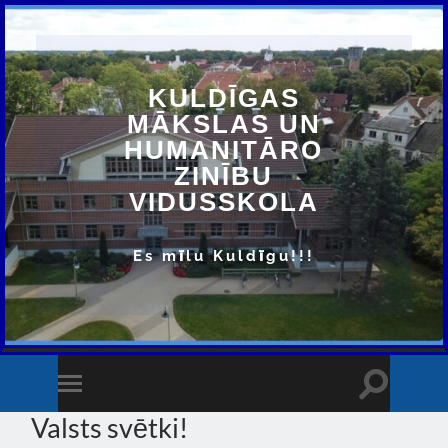
KULDĪGAS
MĀKSLAS UN
HUMANITĀRO
ZINĪBU
VIDUSSKOLA
Es mīlu Kuldīgu!!!
Toggle
Toggle
search
mobile
Valsts svētki!
field
menu